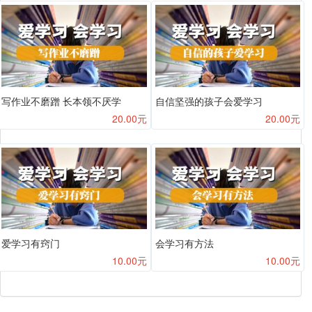
写作业不磨蹭 长本领不厌学
自信坚强的孩子会爱学习
20.00元
20.00元
爱学习有窍门
会学习有方法
10.00元
10.00元